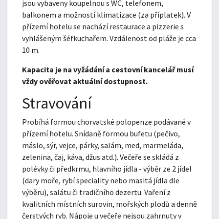
jsou vybaveny koupelnou s WC, telefonem,
balkonem a možností klimatizace (za příplatek). V
přízemí hotelu se nachází restaurace a pizzerie s
vyhlášeným šéfkuchařem. Vzdálenost od pláže je cca
10 m.
Kapacita je na vyžádání a cestovní kancelář musí
vždy ověřovat aktuální dostupnost.
Stravování
Probíhá formou chorvatské polopenze podávané v
přízemí hotelu. Snídaně formou bufetu (pečivo,
máslo, sýr, vejce, párky, salám, med, marmeláda,
zelenina, čaj, káva, džus atd.). Večeře se skládá z
polévky či předkrmu, hlavního jídla - výběr ze 2 jídel
(dary moře, rybí speciality nebo masitá jídla dle
výběru), salátu či tradičního dezertu. Vaření z
kvalitních místních surovin, mořských plodů a denně
čerstvých ryb. Nápoje u večeře nejsou zahrnuty v