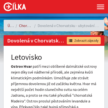
Úvod
Chorvatsko
Dovolená v Chorvatsku - ubytování Hvar, Pokrivenik
Dovolená v Chorvatsku - ubytování Hvar, Pokrivenik
Zobrazit zájezdy
Letovisko
Ostrov Hvar
patří mezi oblíbené dalmátské ostrovy
nejen díky své nádherné přírodě, ale zejména kvůli
klimatickým podmínkám. Umožňuje zde strávit
příjemnou dovolenou již od začátku května. Hvar má
největší počet hodin slunečního svitu na celém
Jadranu, a proto se mu také přezdívá "chorvatská
Madeira". Ostrov proslul pěstováním levandule a
vína. Překvapí Vás také bujná přímořská a