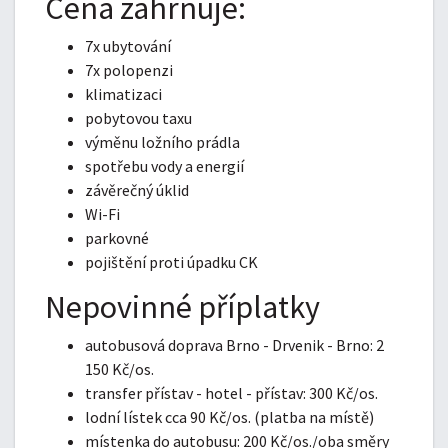
Cena zahrnuje:
7x ubytování
7x polopenzi
klimatizaci
pobytovou taxu
výměnu ložního prádla
spotřebu vody a energií
závěrečný úklid
Wi-Fi
parkovné
pojištění proti úpadku CK
Nepovinné příplatky
autobusová doprava Brno - Drvenik - Brno: 2
150 Kč/os.
transfer přístav - hotel - přístav: 300 Kč/os.
lodní lístek cca 90 Kč/os. (platba na místě)
místenka do autobusu: 200 Kč/os./oba směry