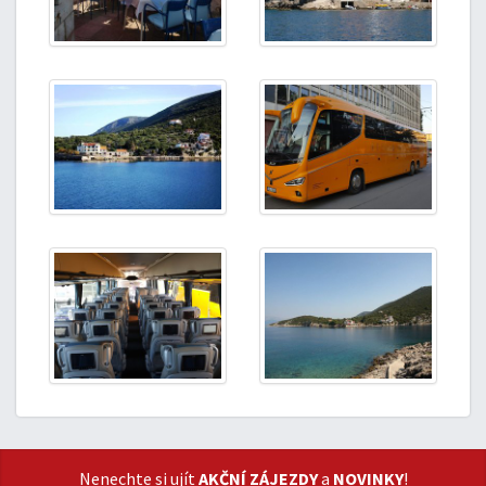
Nenechte si ujít
AKČNÍ ZÁJEZDY
a
NOVINKY
!