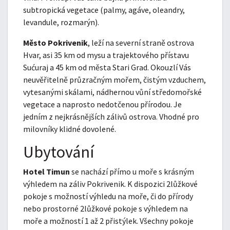
subtropická vegetace (palmy, agáve, oleandry,
levandule, rozmarýn).
Město Pokrivenik
, leží na severní straně ostrova
Hvar, asi 35 km od mysu a trajektového přístavu
Sućuraj a 45 km od města Stari Grad. Okouzlí Vás
neuvěřitelně průzračným mořem, čistým vzduchem,
vytesanými skálami, nádhernou vůní středomořské
vegetace a naprosto nedotčenou přírodou. Je
jedním z nejkrásnějších zálivů ostrova. Vhodné pro
milovníky klidné dovolené.
Ubytování
Hotel Timun
se nachází přímo u moře s krásným
výhledem na záliv Pokrivenik. K dispozici 2lůžkové
pokoje s možností výhledu na moře, či do přírody
nebo prostorné 2lůžkové pokoje s výhledem na
moře a možností 1 až 2 přistýlek. Všechny pokoje