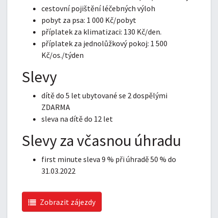
cestovní pojištění léčebných výloh
pobyt za psa: 1 000 Kč/pobyt
příplatek za klimatizaci: 130 Kč/den.
příplatek za jednolůžkový pokoj: 1 500
Kč/os./týden
Slevy
dítě do 5 let ubytované se 2 dospělými
ZDARMA
sleva na dítě do 12 let
Slevy za včasnou úhradu
first minute sleva 9 % při úhradě 50 % do
31.03.2022
Zobrazit zájezdy