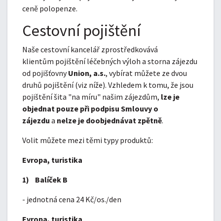
ceně polopenze.
Cestovní pojištění
Naše cestovní kancelář zprostředkovává
klientům pojištění léčebných výloh a storna zájezdu
od pojišťovny
Union, a.s.
, vybírat můžete ze dvou
druhů pojištění (viz níže). Vzhledem k tomu, že jsou
pojištění šita "na míru" našim zájezdům,
lze je
objednat pouze při podpisu Smlouvy o
zájezdu
a
nelze je doobjednávat zpětně
.
Volit můžete mezi těmi typy produktů:
Evropa, turistika
1) Balíček B
- jednotná cena 24 Kč/os./den
Evropa, turistika