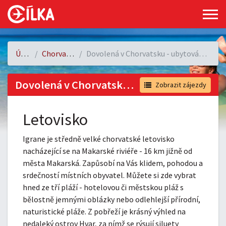
Úvod
Chorvatsko
Dovolená v Chorvatsku - ubytování Igrane
Dovolená v Chorvatsku - ubytování Igrane
Zobrazit zájezdy
Letovisko
Igrane je středně velké chorvatské letovisko
nacházející se na Makarské riviéře - 16 km jižně od
města Makarská. Zapůsobí na Vás klidem, pohodou a
srdečností místních obyvatel. Můžete si zde vybrat
hned ze tří pláží - hotelovou či městskou pláž s
bělostně jemnými oblázky nebo odlehlejší přírodní,
naturistické pláže. Z pobřeží je krásný výhled na
nedaleký ostrov Hvar, za nímž se rýsují siluety