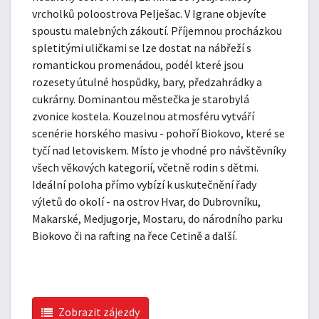
vrcholků poloostrova Pelješac. V Igrane objevíte
spoustu malebných zákoutí. Příjemnou procházkou
spletitými uličkami se lze dostat na nábřeží s
romantickou promenádou, podél které jsou
rozesety útulné hospůdky, bary, předzahrádky a
cukrárny. Dominantou městečka je starobylá
zvonice kostela. Kouzelnou atmosféru vytváří
scenérie horského masivu - pohoří Biokovo, které se
tyčí nad letoviskem. Místo je vhodné pro návštěvníky
všech věkových kategorií, včetně rodin s dětmi.
Ideální poloha přímo vybízí k uskutečnění řady
výletů do okolí - na ostrov Hvar, do Dubrovníku,
Makarské, Medjugorje, Mostaru, do národního parku
Biokovo či na rafting na řece Cetině a další.
Zobrazit zájezdy