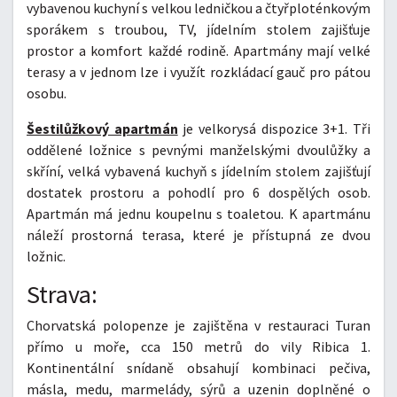
vybavenou kuchyní s velkou ledničkou a čtyřploténkovým
sporákem s troubou, TV, jídelním stolem zajišťuje
prostor a komfort každé rodině. Apartmány mají velké
terasy a v jednom lze i využít rozkládací gauč pro pátou
osobu.
Šestilůžkový apartmán
je velkorysá dispozice 3+1. Tři
oddělené ložnice s pevnými manželskými dvoulůžky a
skříní, velká vybavená kuchyň s jídelním stolem zajišťují
dostatek prostoru a pohodlí pro 6 dospělých osob.
Apartmán má jednu koupelnu s toaletou. K apartmánu
náleží prostorná terasa, které je přístupná ze dvou
ložnic.
Strava:
Chorvatská polopenze je zajištěna v restauraci Turan
přímo u moře, cca 150 metrů do vily Ribica 1.
Kontinentální snídaně obsahují kombinaci pečiva,
másla, medu, marmelády, sýrů a uzenin doplněné o