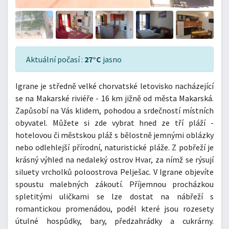
Aktuální počasí :
27°C
jasno
Igrane je středně velké chorvatské letovisko nacházející
se na Makarské riviéře - 16 km jižně od města Makarská.
Zapůsobí na Vás klidem, pohodou a srdečností místních
obyvatel. Můžete si zde vybrat hned ze tří pláží -
hotelovou či městskou pláž s bělostně jemnými oblázky
nebo odlehlejší přírodní, naturistické pláže. Z pobřeží je
krásný výhled na nedaleký ostrov Hvar, za nímž se rýsují
siluety vrcholků poloostrova Pelješac. V Igrane objevíte
spoustu malebných zákoutí. Příjemnou procházkou
spletitými uličkami se lze dostat na nábřeží s
romantickou promenádou, podél které jsou rozesety
útulné hospůdky, bary, předzahrádky a cukrárny.