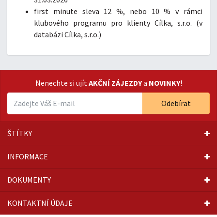
first minute sleva 12 %, nebo 10 % v rámci
klubového programu pro klienty Cílka, s.r.o. (v
databázi Cílka, s.r.o.)
Nenechte si ujít
AKČNÍ ZÁJEZDY
a
NOVINKY
!
Odebírat
ŠTÍTKY
INFORMACE
DOKUMENTY
KONTAKTNÍ ÚDAJE