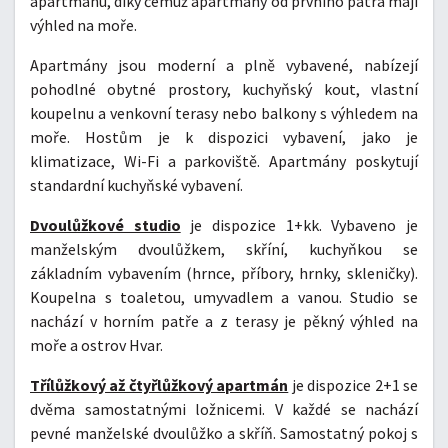
apartmánu, díky čemuž apartmány od prvního patra mají
výhled na moře.
Apartmány jsou moderní a plně vybavené, nabízejí
pohodlné obytné prostory, kuchyňský kout, vlastní
koupelnu a venkovní terasy nebo balkony s výhledem na
moře. Hostům je k dispozici vybavení, jako je
klimatizace, Wi-Fi a parkoviště. Apartmány poskytují
standardní kuchyňské vybavení.
Dvoulůžkové studio
je dispozice 1+kk. Vybaveno je
manželským dvoulůžkem, skříní, kuchyňkou se
základním vybavením (hrnce, příbory, hrnky, skleničky).
Koupelna s toaletou, umyvadlem a vanou. Studio se
nachází v horním patře a z terasy je pěkný výhled na
moře a ostrov Hvar.
Třílůžkový až čtyřlůžkový apartmán
je dispozice 2+1 se
dvěma samostatnými ložnicemi. V každé se nachází
pevné manželské dvoulůžko a skříň. Samostatný pokoj s