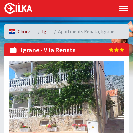
Chorvatsko
Igrane
Apartments Renata, Igrane, Chorvatsko
Igrane - Vila Renata