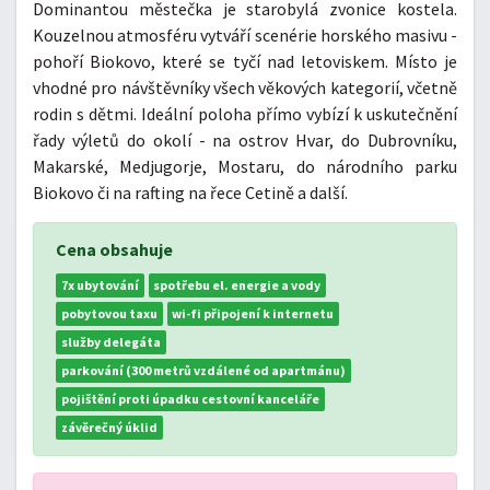
Dominantou městečka je starobylá zvonice kostela.
Kouzelnou atmosféru vytváří scenérie horského masivu -
pohoří Biokovo, které se tyčí nad letoviskem. Místo je
vhodné pro návštěvníky všech věkových kategorií, včetně
rodin s dětmi. Ideální poloha přímo vybízí k uskutečnění
řady výletů do okolí - na ostrov Hvar, do Dubrovníku,
Makarské, Medjugorje, Mostaru, do národního parku
Biokovo či na rafting na řece Cetině a další.
Cena obsahuje
7x ubytování
spotřebu el. energie a vody
pobytovou taxu
wi-fi připojení k internetu
služby delegáta
parkování (300 metrů vzdálené od apartmánu)
pojištění proti úpadku cestovní kanceláře
závěrečný úklid