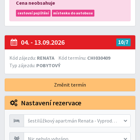
Cena neobsahuje
cestovní pojištění
místenku do autobusu
04. - 13.09.2026
10/7
Kód zájezdu:
RENATA
Kód termínu:
CHI030409
Typ zájezdu:
POBYTOVÝ
Změnit termín
Nastavení rezervace
šestilůžkový apartmán Renata - Vyprodáno
Nic nebylo vybráno