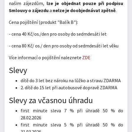
našim zájezdům,
lze je objednat pouze při podpisu
Smlouvy o zájezdu
a
nelze je doobjednávat zpětně
.
Cena pojištění (produkt "Balík B"):
- cena 40 Kč/os./den pro osoby do sedmdesáti let
- cena 80 Kč/ os./ den pro osoby od sedmdesáti let věku
Více informací o pojištění naleznete
ZDE
Slevy
dítě do 3 let bez nároku na lůžko a stravu ZDARMA
2. dítě do 15 let při autobusové dopravě ZDARMA
Slevy za včasnou úhradu
first minute sleva 7 % při úhradě 50 % do
28.02.2026
first minute sleva 5 % při úhradě 50 % do
31.03.2026