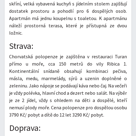
skříní, velká vybavená kuchyň s jídelním stolem zajišťují
dostatek prostoru a pohodlí pro 6 dospělých osob.
Apartmán má jednu koupelnu s toaletou. K apartmánu
náleží prostorná terasa, které je přístupná ze dvou
ložnic.
Strava:
Chorvatská polopenze je zajištěna v restauraci Turan
přímo u moře, cca 150 metrů do vily Ribica 1.
Kontinentální snídaně obsahují kombinaci pečiva,
másla, medu, marmelády, sýrů a uzenin doplněné o
zeleninu. Jako nápoje se podávají káva nebo čaj. Na večeři
je vždy polévka, hlavní chod a dezert nebo salát. Na výběr
je ze 2 jídel, vždy s ohledem na děti a dospělé, kteří
nemusí plody moře. Cena polopenze pro dospělou osobu
3790 Kč/ pobyt a dítě do 12 let 3290 Kč/ pobyt.
Doprava: