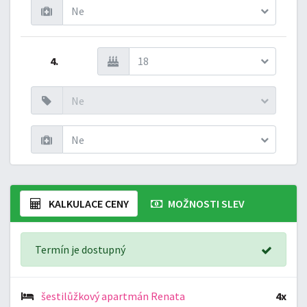
Ne
4.
18
Ne
Ne
KALKULACE CENY
MOŽNOSTI SLEV
Termín je dostupný
šestilůžkový apartmán Renata
4x