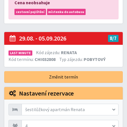
Cena neobsahuje
cestovní pojištění
místenku do autobusu
29.08. - 05.09.2026
8/7
Kód zájezdu:
RENATA
LAST MINUTE
Kód termínu:
CHI032808
Typ zájezdu:
POBYTOVÝ
Změnit termín
Nastavení rezervace
šestilůžkový apartmán Renata
4