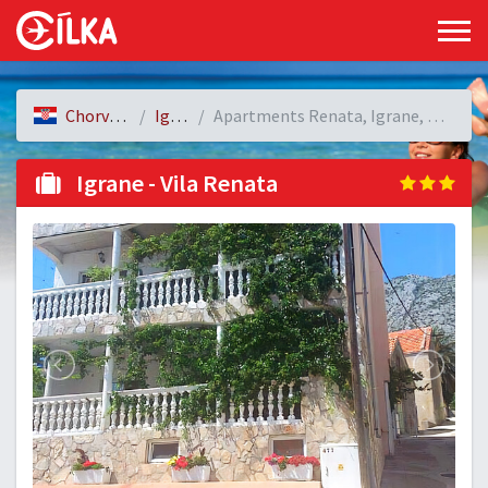
Chorvatsko
Igrane
Apartments Renata, Igrane, Chorvatsko
Igrane - Vila Renata