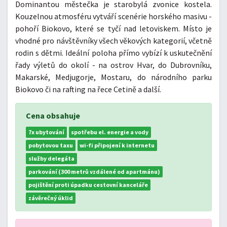
Dominantou městečka je starobylá zvonice kostela.
Kouzelnou atmosféru vytváří scenérie horského masivu -
pohoří Biokovo, které se tyčí nad letoviskem. Místo je
vhodné pro návštěvníky všech věkových kategorií, včetně
rodin s dětmi. Ideální poloha přímo vybízí k uskutečnění
řady výletů do okolí - na ostrov Hvar, do Dubrovníku,
Makarské, Medjugorje, Mostaru, do národního parku
Biokovo či na rafting na řece Cetině a další.
Cena obsahuje
7x ubytování
spotřebu el. energie a vody
pobytovou taxu
wi-fi připojení k internetu
služby delegáta
parkování (300 metrů vzdálené od apartmánu)
pojištění proti úpadku cestovní kanceláře
závěrečný úklid