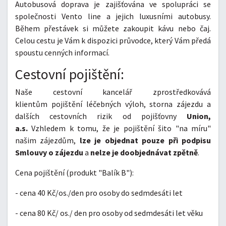
Autobusová doprava je zajišťována ve spolupráci se
společnosti Vento line a jejich luxusními autobusy.
Během přestávek si můžete zakoupit kávu nebo čaj.
Celou cestu je Vám k dispozici průvodce, který Vám předá
spoustu cenných informací.
Cestovní pojištění:
Naše cestovní kancelář zprostředkovává
klientům pojištění léčebných výloh, storna zájezdu a
dalších cestovních rizik od pojišťovny
Union,
a.s.
Vzhledem k tomu, že je pojištění šito "na míru"
našim zájezdům,
lze je objednat pouze při podpisu
Smlouvy o zájezdu
a
nelze je doobjednávat zpětně
.
Cena pojištění (produkt "Balík B"):
- cena 40 Kč/os./den pro osoby do sedmdesáti let
- cena 80 Kč/ os./ den pro osoby od sedmdesáti let věku