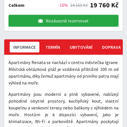
19 760 Kč
Celkem
:
-18%
24 160 Kč
Nezávazně rezervovat
INFORMACE
TERMÍN
UBYTOVÁNÍ
DOPRAVA
Apartmány Renata se nachází v centru městečka Igrane.
Městská oblázková pláž je vzdálená přibližně 100 m od
apartmánu, díky čemuž apartmány od prvního patra mají
výhled na moře.
Apartmány jsou moderní a plně vybavené, nabízejí
pohodlné obytné prostory, kuchyňský kout, vlastní
koupelnu a venkovní terasy nebo balkony s výhledem na
moře. Hostům je k dispozici vybavení, jako je
klimatizace, Wi-Fi a parkoviště. Apartmány poskytují