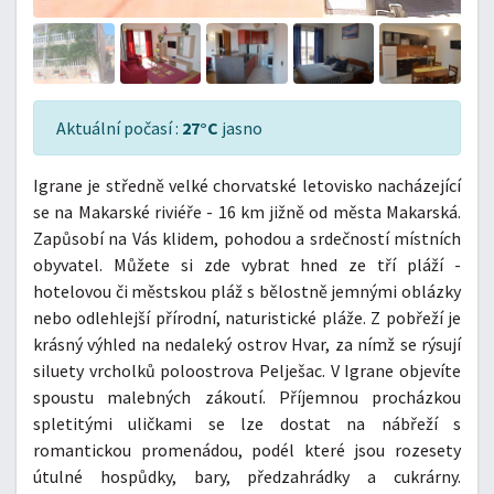
Aktuální počasí :
27°C
jasno
Igrane je středně velké chorvatské letovisko nacházející
se na Makarské riviéře - 16 km jižně od města Makarská.
Zapůsobí na Vás klidem, pohodou a srdečností místních
obyvatel. Můžete si zde vybrat hned ze tří pláží -
hotelovou či městskou pláž s bělostně jemnými oblázky
nebo odlehlejší přírodní, naturistické pláže. Z pobřeží je
krásný výhled na nedaleký ostrov Hvar, za nímž se rýsují
siluety vrcholků poloostrova Pelješac. V Igrane objevíte
spoustu malebných zákoutí. Příjemnou procházkou
spletitými uličkami se lze dostat na nábřeží s
romantickou promenádou, podél které jsou rozesety
útulné hospůdky, bary, předzahrádky a cukrárny.