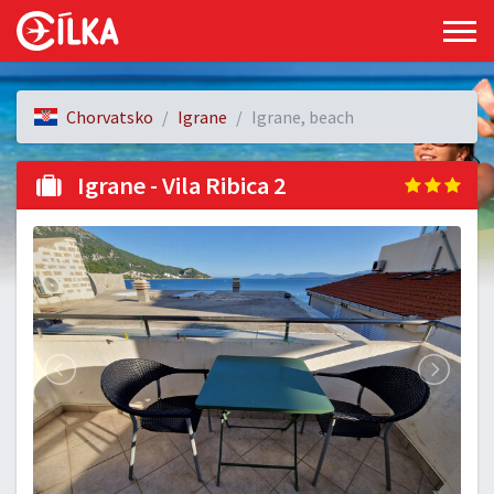
Chorvatsko
Igrane
Igrane, beach
Igrane - Vila Ribica 2