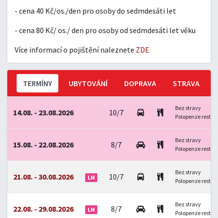
- cena 40 Kč/os./den pro osoby do sedmdesáti let
- cena 80 Kč/ os./ den pro osoby od sedmdesáti let věku
Více informací o pojištění naleznete
ZDE
TERMÍNY
UBYTOVÁNÍ
DOPRAVA
STRAVA
Bez stravy
14.08. - 23.08.2026
10/7
Polopenze restau
Bez stravy
15.08. - 22.08.2026
8/7
Polopenze restau
Bez stravy
21.08. - 30.08.2026
10/7
LM
Polopenze restau
Bez stravy
22.08. - 29.08.2026
8/7
LM
Polopenze restau