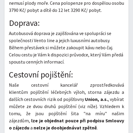
nemusí plody moře. Cena polopenze pro dospělou osobu
3790 Kč/ pobyt a dítě do 12 let 3290 Kč/ pobyt.
Doprava:
Autobusová doprava je zajišťována ve spolupráci se
společnosti Vento line a jejich luxusními autobusy.
Během přestávek si můžete zakoupit kávu nebo čaj.
Celou cestu je Vám k dispozici průvodce, který Vám předá
spoustu cenných informací.
Cestovní pojištění:
Naše cestovní kancelář zprostředkovává
klientům pojištění léčebných výloh, storna zájezdu a
dalších cestovních rizik od pojišťovny
Union, a.s.
, vybírat
můžete ze dvou druhů pojištění (viz níže). Vzhledem k
tomu, že jsou pojištění šita "na míru" našim
zájezdům,
lze je objednat pouze při podpisu Smlouvy
o zájezdu
a
nelze je doobjednávat zpětně
.