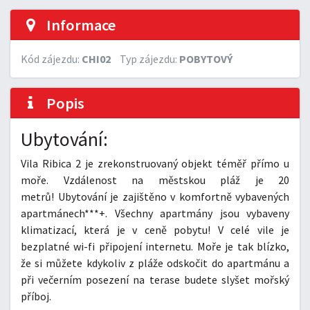
Informace
Kód zájezdu:
CHI02
Typ zájezdu:
POBYTOVÝ
Popis
Ubytování:
Vila Ribica 2 je zrekonstruovaný objekt téměř přímo u
moře. Vzdálenost na městskou pláž je 20
metrů! Ubytování je zajištěno v komfortně vybavených
apartmánech***+. Všechny apartmány jsou vybaveny
klimatizací, která je v ceně pobytu! V celé vile je
bezplatné wi-fi připojení internetu. Moře je tak blízko,
že si můžete kdykoliv z pláže odskočit do apartmánu a
při večerním posezení na terase budete slyšet mořský
příboj.