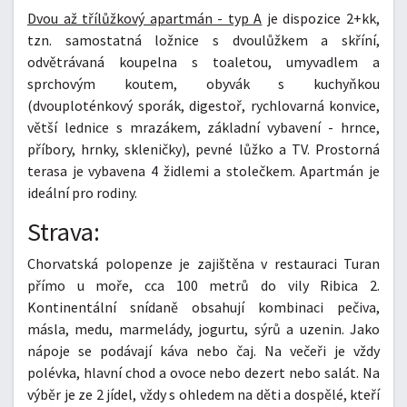
Dvou až třílůžkový apartmán - typ A
je dispozice 2+kk,
tzn. samostatná ložnice s dvoulůžkem a skříní,
odvětrávaná koupelna s toaletou, umyvadlem a
sprchovým koutem, obyvák s kuchyňkou
(dvouploténkový sporák, digestoř, rychlovarná konvice,
větší lednice s mrazákem, základní vybavení - hrnce,
příbory, hrnky, skleničky), pevné lůžko a TV. Prostorná
terasa je vybavena 4 židlemi a stolečkem. Apartmán je
ideální pro rodiny.
Strava:
Chorvatská polopenze je zajištěna v restauraci Turan
přímo u moře, cca 100 metrů do vily Ribica 2.
Kontinentální snídaně obsahují kombinaci pečiva,
másla, medu, marmelády, jogurtu, sýrů a uzenin. Jako
nápoje se podávají káva nebo čaj. Na večeři je vždy
polévka, hlavní chod a ovoce nebo dezert nebo salát. Na
výběr je ze 2 jídel, vždy s ohledem na děti a dospělé, kteří