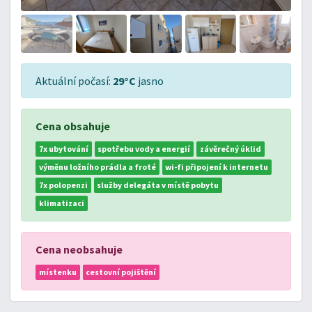
Aktuální počasí:
29°C
jasno
Cena obsahuje
7x ubytování
spotřebu vody a energií
závěrečný úklid
výměnu ložního prádla a froté
wi-fi připojení k internetu
7x polopenzi
služby delegáta v místě pobytu
klimatizaci
Cena neobsahuje
místenku
cestovní pojištění