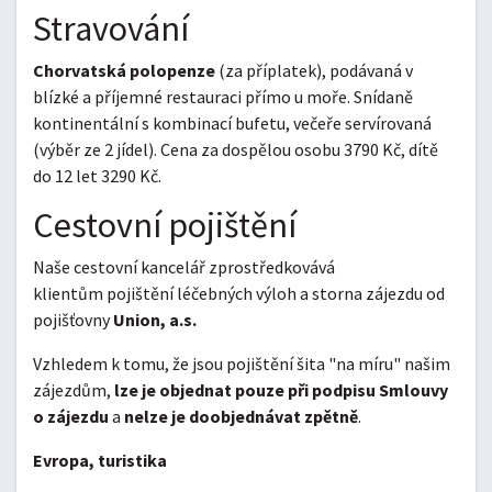
Stravování
Chorvatská polopenze
(za příplatek), podávaná v
blízké a příjemné restauraci přímo u moře. Snídaně
kontinentální s kombinací bufetu, večeře servírovaná
(výběr ze 2 jídel). Cena za dospělou osobu 3790 Kč, dítě
do 12 let 3290 Kč.
Cestovní pojištění
Naše cestovní kancelář zprostředkovává
klientům pojištění léčebných výloh a storna zájezdu od
pojišťovny
Union, a.s.
Vzhledem k tomu, že jsou pojištění šita "na míru" našim
zájezdům,
lze je objednat pouze při podpisu Smlouvy
o zájezdu
a
nelze je doobjednávat zpětně
.
Evropa, turistika