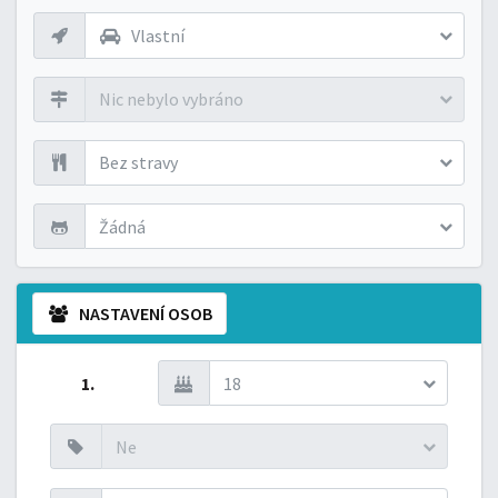
Vlastní
Nic nebylo vybráno
Bez stravy
Žádná
NASTAVENÍ OSOB
1.
18
Ne