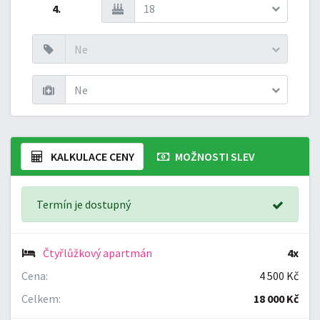
4.
18
Ne
Ne
KALKULACE CENY
MOŽNOSTI SLEV
Termín je dostupný
Čtyřlůžkový apartmán
4x
Cena:
4 500 Kč
Celkem:
18 000 Kč