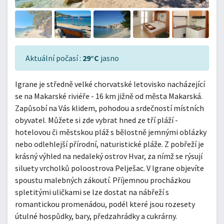
Aktuální počasí :
29°C
jasno
Igrane je středně velké chorvatské letovisko nacházející
se na Makarské riviéře - 16 km jižně od města Makarská.
Zapůsobí na Vás klidem, pohodou a srdečností místních
obyvatel. Můžete si zde vybrat hned ze tří pláží -
hotelovou či městskou pláž s bělostně jemnými oblázky
nebo odlehlejší přírodní, naturistické pláže. Z pobřeží je
krásný výhled na nedaleký ostrov Hvar, za nímž se rýsují
siluety vrcholků poloostrova Pelješac. V Igrane objevíte
spoustu malebných zákoutí. Příjemnou procházkou
spletitými uličkami se lze dostat na nábřeží s
romantickou promenádou, podél které jsou rozesety
útulné hospůdky, bary, předzahrádky a cukrárny.