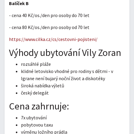
Balíček B
- cena 40 Kč/os./den pro osoby do 70 let
- cena 80 Kč/os./den pro osoby od 70 let
https://www.cilka.cz/cs/cestovni-pojisteni/
Výhody ubytování Vily Zoran
rozsáhlé pláže
klidné letovisko vhodné pro rodiny s dětmi - v
Igrane není bujarý noční život a diskotéky
široká nabídka výletů
český delegát
Cena zahrnuje:
7x ubytování
pobytovou taxu
výměnu ložního prádla