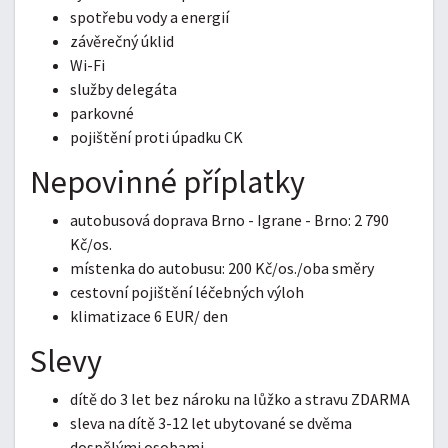
spotřebu vody a energií
závěrečný úklid
Wi-Fi
služby delegáta
parkovné
pojištění proti úpadku CK
Nepovinné příplatky
autobusová doprava Brno - Igrane - Brno: 2 790
Kč/os.
místenka do autobusu: 200 Kč/os./oba směry
cestovní pojištění léčebných výloh
klimatizace 6 EUR/ den
Slevy
dítě do 3 let bez nároku na lůžko a stravu ZDARMA
sleva na dítě 3-12 let ubytované se dvěma
dospělými osobami