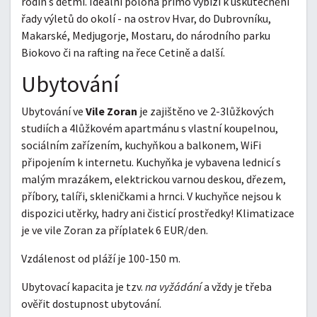
rodin s dětmi. Ideální poloha přímo vybízí k uskutečnění
řady výletů do okolí - na ostrov Hvar, do Dubrovníku,
Makarské, Medjugorje, Mostaru, do národního parku
Biokovo či na rafting na řece Cetině a další.
Ubytování
Ubytování ve
Vile Zoran
je zajištěno ve 2-3lůžkových
studiích a 4lůžkovém apartmánu s vlastní koupelnou,
sociálním zařízením, kuchyňkou a balkonem, WiFi
připojením k internetu. Kuchyňka je vybavena lednicí s
malým mrazákem, elektrickou varnou deskou, dřezem,
příbory, talíři, skleničkami a hrnci. V kuchyňce nejsou k
dispozici utěrky, hadry ani čisticí prostředky! Klimatizace
je ve vile Zoran za příplatek 6 EUR/den.
Vzdálenost od pláží je 100-150 m.
Ubytovací kapacita je tzv.
na vyžádání
a vždy je třeba
ověřit dostupnost ubytování.