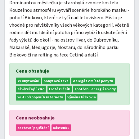
Dominantou městečka je starobylá zvonice kostela.
Kouzelnou atmosféru vytváří scenérie horského masivu -
pohoří Biokovo, které se tyčí nad letoviskem. Místo je
vhodné pro návštěvníky všech věkových kategorií, včetně
rodin s dětmi. Ideální poloha přímo vybízí k uskutečnění
řady výletů do okolí - na ostrov Hvar, do Dubrovníku,
Makarské, Medjugorje, Mostaru, do národního parku
Biokovo či na rafting na řece Cetině a další.
Cena obsahuje
7x ubytování
pobytová taxa
delegát v místě pobytu
závěrečný úklid
froté ručník
spotřebu energií a vody
wi-fi připojení k internetu
výměna lůžkovin
Cena neobsahuje
cestovní pojištění
místenku