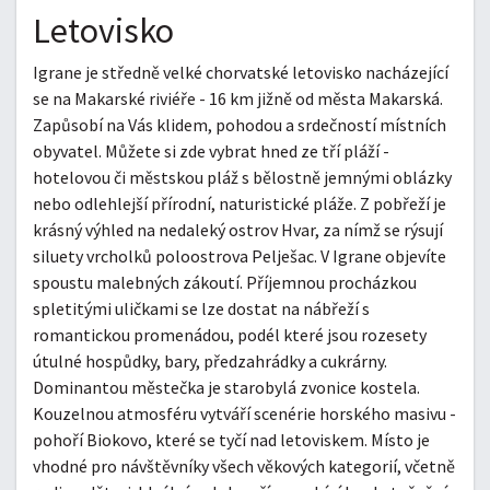
Letovisko
Igrane je středně velké chorvatské letovisko nacházející
se na Makarské riviéře - 16 km jižně od města Makarská.
Zapůsobí na Vás klidem, pohodou a srdečností místních
obyvatel. Můžete si zde vybrat hned ze tří pláží -
hotelovou či městskou pláž s bělostně jemnými oblázky
nebo odlehlejší přírodní, naturistické pláže. Z pobřeží je
krásný výhled na nedaleký ostrov Hvar, za nímž se rýsují
siluety vrcholků poloostrova Pelješac. V Igrane objevíte
spoustu malebných zákoutí. Příjemnou procházkou
spletitými uličkami se lze dostat na nábřeží s
romantickou promenádou, podél které jsou rozesety
útulné hospůdky, bary, předzahrádky a cukrárny.
Dominantou městečka je starobylá zvonice kostela.
Kouzelnou atmosféru vytváří scenérie horského masivu -
pohoří Biokovo, které se tyčí nad letoviskem. Místo je
vhodné pro návštěvníky všech věkových kategorií, včetně