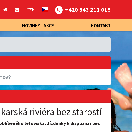
+420 543 211 015
CZK
NOVINKY - AKCE
KONTAKT
TOVÝ
arská riviéra bez starostí
líbeného letoviska. Jízdenky k dispozici i bez