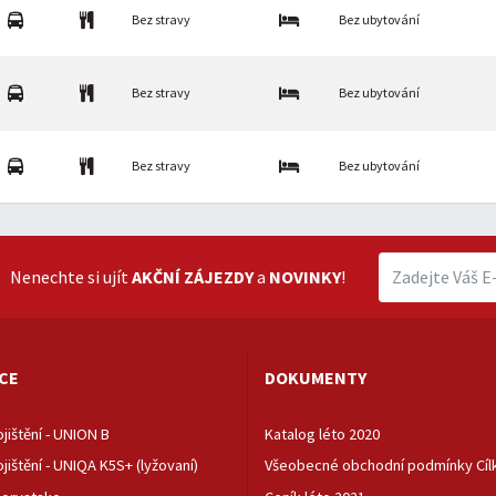
Bez stravy
Bez ubytování
Bez stravy
Bez ubytování
Bez stravy
Bez ubytování
Nenechte si ujít
AKČNÍ ZÁJEZDY
a
NOVINKY
!
CE
DOKUMENTY
jištění - UNION B
Katalog léto 2020
jištění - UNIQA K5S+ (lyžovaní)
Všeobecné obchodní podmínky Cílka