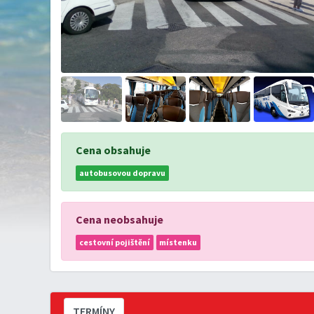
Cena obsahuje
autobusovou dopravu
Cena neobsahuje
cestovní pojištění
místenku
TERMÍNY