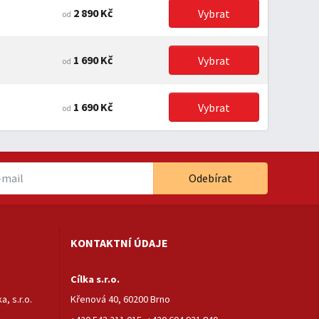
2 890 Kč
Vybrat
od
1 690 Kč
Vybrat
od
1 690 Kč
Vybrat
od
Odebírat
KONTAKTNÍ ÚDAJE
Cílka s.r.o.
, s.r.o.
Křenová 40, 60200 Brno