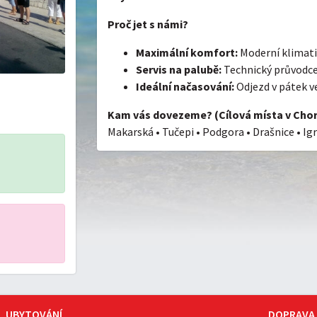
Proč jet s námi?
Maximální komfort:
Moderní klimati
Servis na palubě:
Technický průvodce 
Ideální načasování:
Odjezd v pátek ve
Kam vás dovezeme? (Cílová místa v Chor
Makarská • Tučepi • Podgora • Drašnice • Ig
UBYTOVÁNÍ
DOPRAVA