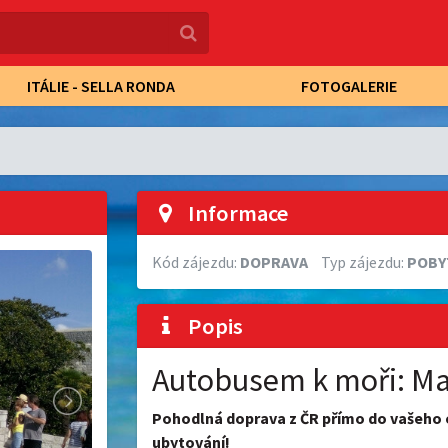
ITÁLIE - SELLA RONDA
FOTOGALERIE
Informace
Kód zájezdu:
DOPRAVA
Typ zájezdu:
POBY
Popis
Autobusem k moři: Mak
Pohodlná doprava z ČR přímo do vašeho ob
ubytování!