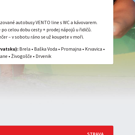
zované autobusy VENTO line s WC a kávovarem.
po celou dobu cesty + prodej nápojů u řidičů.
čer – v sobotu ráno se už koupete v moři.
vatsku):
Brela • Baška Voda • Promajna • Krvavica •
rane • Živogošče • Drvenik
STRAVA