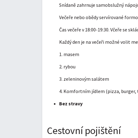
Snídaně zahrnuje samobslužný nápojový
Večeře nebo obědy servírované formou
Čas večeře v 18:00-19:30. Včeře se skl
Každý den je na večeři možné volit me
1. masem
2. rybou
3. zeleninovým salátem
4. Komfortním jídlem (pizza, burger, 
Bez stravy
Cestovní pojištění