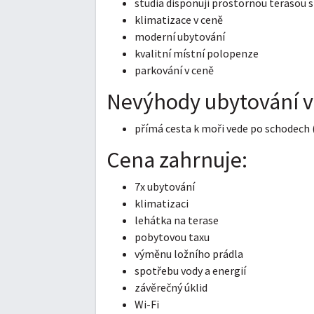
studia disponují prostornou terasou 
klimatizace v ceně
moderní ubytování
kvalitní místní polopenze
parkování v ceně
Nevýhody ubytování v
přímá cesta k moři vede po schodech (
Cena zahrnuje:
7x ubytování
klimatizaci
lehátka na terase
pobytovou taxu
výměnu ložního prádla
spotřebu vody a energií
závěrečný úklid
Wi-Fi