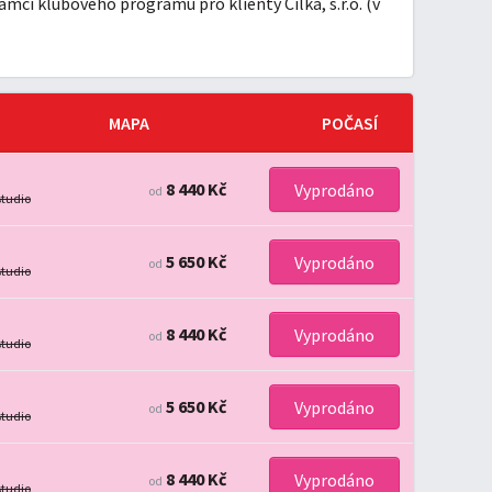
ámci klubového programu pro klienty Cílka, s.r.o. (v
MAPA
POČASÍ
8 440 Kč
Vyprodáno
od
studio
5 650 Kč
Vyprodáno
od
studio
8 440 Kč
Vyprodáno
od
studio
5 650 Kč
Vyprodáno
od
studio
8 440 Kč
Vyprodáno
od
studio