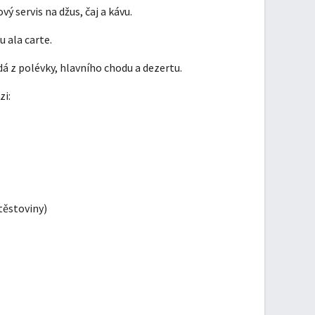
 servis na džus, čaj a kávu.
 ala carte.
ádá z polévky, hlavního chodu a dezertu.
zi:
těstoviny)