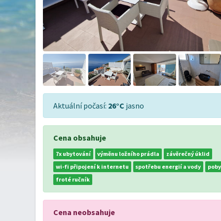
Aktuální počasí:
26°C
jasno
Cena obsahuje
7x ubytování
výměnu ložního prádla
závěrečný úklid
wi-fi připojení k internetu
spotřebu energií a vody
poby
froté ručník
Cena neobsahuje