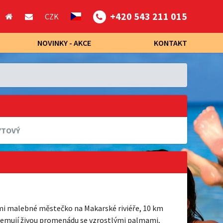
+420 543 211 015
CZK
NOVINKY - AKCE
KONTAKT
YTOVÝ
lmi malebné městečko na Makarské riviéře, 10 km
 lemují živou promenádu se vzrostlými palmami,