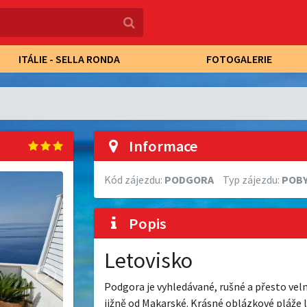
ITÁLIE - SELLA RONDA
FOTOGALERIE
Informace
Kód zájezdu:
PODGORA
Typ zájezdu:
POB
Popis
Letovisko
Podgora je vyhledávané, rušné a přesto ve
jižně od Makarské. Krásné oblázkové pláže