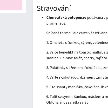
Stravování
Chorvatská polopenze
podávaná v p
promenádě.
Snídaně formou ala carte v šesti varia
1. Omeleta s šunkou, sýrem, zeleninou,
2. Vejce benedikt na toastu: muffin, s
slanina. Obloha: salát, cherry, rajčata
3. Palačinky s džemem, čokoládou, z
4. Vafle s čokoládou, džemem, zmrzli
5. Croissanty meruňka, čokoláda-lísk
6. Talíř se sýrem, šunkou, máslem 
Obloha: mozzarella salát