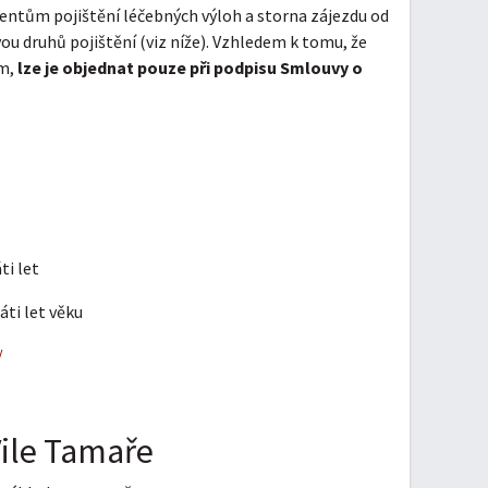
entům pojištění léčebných výloh a storna zájezdu od
vou druhů pojištění (viz níže). Vzhledem k tomu, že
ům,
lze je objednat pouze při podpisu Smlouvy o
ti let
áti let věku
/
ile Tamaře