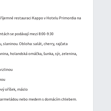
říjemné restauraci Kappo v Hotelu Primordia na
ntách se podávají mezi 8:00-9:30
 slaninou. Obloha: salát, cherry, rajčata
lanina, holandská omáčka, šunka, sýr, zelenina,
mrzlinou
nou
ový oříšek, máslo
a marmeládou nebo medem s domácím chlebem.