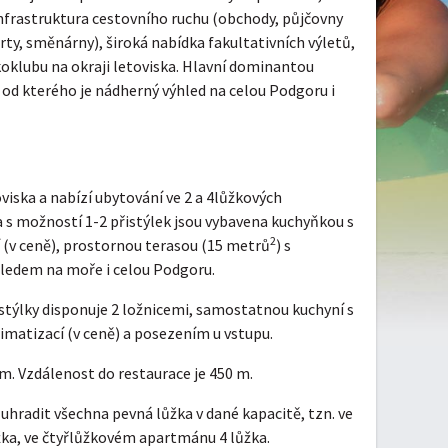
infrastruktura cestovního ruchu (obchody, půjčovny
rty, směnárny), široká nabídka fakultativních výletů,
oklubu na okraji letoviska. Hlavní dominantou
 od kterého je nádherný výhled na celou Podgoru i
oviska a nabízí ubytování ve 2 a 4lůžkových
 s možností 1-2 přistýlek jsou vybavena kuchyňkou s
2
í (v ceně), prostornou terasou (15 metrů
) s
edem na moře i celou Podgoru.
stýlky disponuje 2 ložnicemi, samostatnou kuchyní s
limatizací (v ceně) a posezením u vstupu.
 m. Vzdálenost do restaurace je 450 m.
 uhradit všechna pevná lůžka v dané kapacitě, tzn. ve
žka, ve čtyřlůžkovém apartmánu 4 lůžka.