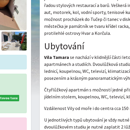
řadou stylových restaurací a barů. Veškerá 
aut, motorek, kol, vodní sporty, tenisové ku
možnost procházek do Tučep či tanec v disk
městečka je památník ve tvaru křídel racka,
protilehlé ostrovy Hvar a Korčula.
Ubytování
Vila Tamara
se nachází v klidnější části let
apartmánech a studiích. Dvoulůžková studia
lednicí, koupelnou, WC, televizí, klimatizac
posezením a krásným panoramatickým výhl
Čtyřlůžkový apartmán s možností jedné při
jídelním stolem, koupelnou, WC, televizí, k
tovou taxu
Vzdálenost Vily od moře i do centra cca 150
U jednotlivých typů ubytování je vždy nutné
dvoulůžkovém studiu je nutné zaplatit 2 lů