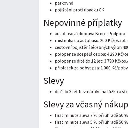
parkovné
pojištění proti úpadku CK
Nepovinné příplatky
autobusová doprava Brno - Podgora - 
místenka do autobusu: 200 Kč/os./ob
cestovní pojištění léčebných výloh 40
polopenze dospělá osoba: 4 290 Kč/o
polopenze dítě do 12 let: 3 790 Kč/os.
příplatek za pobyt psa: 1 000 Kč/poby
Slevy
dítě do 3 let bez nároku na lůžko a 
Slevy za včasný náku
first minute sleva 7 % při úhradě 50 %
first minute sleva 5 % při úhradě 50 %