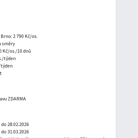
Brno: 2 790 Kč/os.
a směry
0 Kč/os./10 dnů
s./týden
/týden
t
stravu ZDARMA
p
 do 28.02.2026
 do 31.03.2026