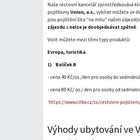
Naše cestovní kancelář zprostředkovává kli
pojišťovny
Union, a.s.
, vybírat můžete ze d
jsou pojištění šita "na míru" našim zájezd
zájezdu
a
nelze je doobjednávat zpětně
.
Volit můžete mezi těmi typy produktů:
Evropa, turistika
1) Balíček B
- cena 40 Kč/os./den pro osoby do sedmdesá
- cena 80 Kč/ os./ den pro osoby od sedmdes
https://www.cilka.cz/cs/cestovni-pojisteni
Výhody ubytování ve V