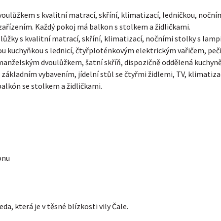
lůžkem s kvalitní matrací, skříní, klimatizací, ledničkou, noční
řízením. Každý pokoj má balkon s stolkem a židličkami.
lůžky s kvalitní matrací, skříní, klimatizací, nočními stolky s l
 kuchyňkou s lednicí, čtyřploténkovým elektrickým vařičem, pečic
 manželským dvoulůžkem, šatní skříň, dispozičně oddělená kuchy
a základním vybavením, jídelní stůl se čtyřmi židlemi, TV, klimati
alkón se stolkem a židličkami.
onu
a, která je v těsné blízkosti vily Čale.