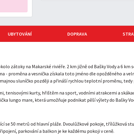
UBYTOVÁNÍ
DOPRAVA
STRA
okolo zátoky na Makarské riviéře. 2 km jižně od Bašky Vody a 6 km
na - proměna a vesnička získala toto jméno dle opožděného a vel
majnou sluníčko později a přináší rychlou teplotní proměnu, ted
i, tenisovými kurty, hřištěm na sport, vodními atrakcemi a skákac
čka lungo mare, která umožňuje podnikat pěší výlety do Bašky Vod
jící se 50 metrů od hlavní pláže. Dvoulůžkové pokoje, třílůžková s
připojení, parkování a balkon je ke každému pokoji v ceně.