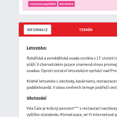
cestovní pojištění
místenka
INFORMACE
TERMÍN
Letovisko:
Rybářská a zemědělská osada vznikla v 17. století 
pláží. V chorvatském jazyce znamená slovo promaj
osadou. Oproti ostatní letoviskům vychází nad Pro
Klidné letovisko s obchody, kavárnami, restauracem
paddleboardů. V obou směrech lemuje pobřeží cesti
Ubytování
Vila Čale je krásný penzion*** s restaurací nacháze
vyššího standardu. Klimatizace, wi-fi internetové 