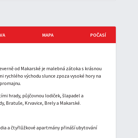
VA
MAPA
POČASÍ
 severně od Makarské je malebná zátoka s krásnou
mi rychlého východu slunce zpoza vysoké hory na
y promajnu.
ími hrady, půjčovnou lodiček, šlapadel a
y, Bratuše, Krvavice, Brely a Makarské.
tudia a čtyřlůžkové apartmány přináší ubytování