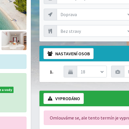
Doprava
Bez stravy
NASTAVENÍ OSOB
1.
18
e a vody
VYPRODÁNO
Omlouváme se, ale tento termín je vyp