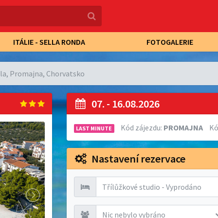
ITÁLIE - SELLA RONDA
FOTOGALERIE
ala, Promajna, Chorvatsko
07. - 16.08.2026
Kód zájezdu:
PROMAJNA
Kó
LAST MINUTE
Nastavení rezervace
Třílůžkové studio - Vyprodáno
Nic nebylo vybráno