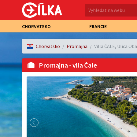
CHORVATSKO
FRANCIE
Chorvatsko
Promajna
Villa ČALE, Ulica Ob
Promajna - vila Čale