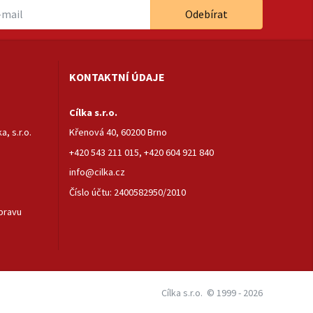
Odebírat
KONTAKTNÍ ÚDAJE
Cílka s.r.o.
, s.r.o.
Křenová 40, 60200 Brno
+420 543 211 015
,
+420 604 921 840
info@cilka.cz
Číslo účtu: 2400582950/2010
pravu
Cílka s.r.o.
© 1999 - 2026