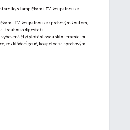
mi stolky s lampičkami, TV, koupelnou se
ampičkami, TV, koupelnou se sprchovým koutem,
í troubou a digestoří.
ně vybavená čtyřploténkovou sklokeramickou
zace, rozkládací gauč, koupelna se sprchovým