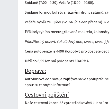
Snídaně (7:00 - 9:30). Večeře (18:00 - 20:00).
Snídaně formou bufetu s různými druhy salámů, sý
Večeře: výběr ze 3 jídel (volba jídla den předem). K
Příklady rybího menu: grilovaná makrela, kalamáry,
Příležitostný dezert: čokoládový dort, ovoce, ovocný 
Cena polopenze je 4490 Kč/pobyt pro dospělé osoby 
Dítě do 6,99 let má polopenzi ZDARMA.
Doprava:
Autobusová doprava je zajišťována ve spolupráci se 
spoustu cenných informací.
Cestovní pojištění
Naše cestovní kancelář zprostředkovává klientům p