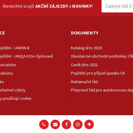
Nenechte si ujít
AKČNÍ ZÁJEZDY
a
NOVINKY
!
CE
DOKUMENTY
jištění - UNION B
Katalog léto 2020
jištění - UNIQA K5S+ (lyžovaní)
Všeobecné obchodní podmínky Cílka
orvatsko
Ceník léto 2021
oukázky
Pojištění pro případ úpadku CK
ku
Reklamační řád
ultativní výlety
Přepravní řád pro autobusovou do
y používají cookie