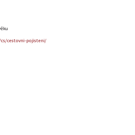
věku
/cs/cestovni-pojisteni/