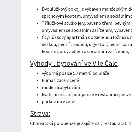
Dvoulůžkový pokoj je vybaven manželským dvou
sprchovým koutem, umyvadlem a sociálním za
Třílůžkové studio je vybaveno třemi pevnými 
umyvadlem se socialním zařízením, vybavenou
Čtyřlůžkový apartmán s oddělenou ložnicí s
deskou, pečicí troubou, digestoří, ledničkou 
koutem, umyvadlem a sociálním zařízením, b
Výhody ubytování ve Vile Čale
výborná pozice 50 metrů od pláže
klimatizace v ceně
moderní ubytování
kvalitní místní polopenze v restauraci penzi
parkování v ceně
Strava:
Chorvatská polopenze je zajištěna v restauraci U Ned