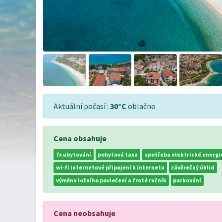
Aktuální počasí :
30°C
oblačno
Cena obsahuje
7x ubytování
pobytová taxa
spotřeba elektrické energi
wi-fi internetové připojení k internetu
závěrečný úklid
výměna ložního povlečení a froté ručník
parkování
Cena neobsahuje