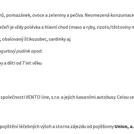
rů, pomazánek, ovoce a zeleniny a pečiva. Neomezená konzumace d
 večeři je vždy polévka a hlavní chod (maso a ryby, rizoto/těstovin
 obalovaný štikozubec, sardinky aj.
jogurtový pudink apod.
a děti od 7 let věku.
společnosti VENTO line, s.r.o. a jejich luxusními autobusy. Celou c
ojištění léčebných výloh a storna zájezdu od pojišťovny
Union, a.