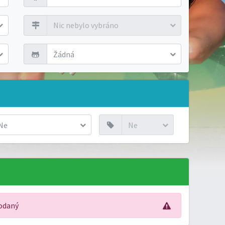
Nic nebylo vybráno
Žádná
Ne
Ne
rodaný