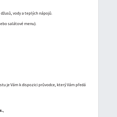
žusů, vody a teplých nápojů.
y nebo salátové menu).
estu je Vám k dispozici průvodce, který Vám předá
s.
,