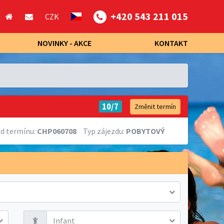
+420 543 211 015
CZK
NOVINKY - AKCE
KONTAKT
10/7
Změnit termín
d termínu:
CHP060708
Typ zájezdu:
POBYTOVÝ
Infant