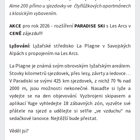
Aime 200 přímo u sjezdovky ve čtyřlůžkových apartmánech
s klasickým vybavením.
AKCE
pro rok 2026 - rozšíření
PARADISE SKI
s Les Arcs v
CENĚ
zájezdu!!!
Lyžování:
Lyžařské středisko La Plagne v Savojských
Alpách s propojením na Les Arcs.
La Plagne je známá svým obrovským lyžařským areálem.
Stovky kilometrů sjezdovek, přes lesy, závrty a ledovce…
V Paradiski se svými 425 km sjezdovek, z nichž 70 % nad
2000 m, jsou možnosti nekonečné. Nasaďte si lyže a
vydejte se na den objevování. Vyzbrojeni skipasem a
aplikací Yuge vyhledejte 18 zábavných zón, vyzvěte své
přátele na sjezd a udělejte si selfie „ve vzduchu“ na
sedačkové lanovce. Nejtěžší bude přestat.
Věděl jsi?