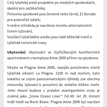
Celý lyžařský areál projedete po modrých sjezdovkách,
ideální pro začátečníky;
Polovina sjezdovek jsou červené nebo černé, El Dorado
pro pokročilé lyžaře;
V celém středisku je navrženo mnoho alternativních
forem lyžování;
Součástí lyžařského areálu jsou také běžecké tratě a
lyžařské turistické trasy.
Ubytování:
Ubytování ve čtyřlůžkových komfortních
apartmánech v komplexu Aime 2000 přímo na sjezdovce.
Vítejte ve Plagne Aime 2000, nejvýše položeném místě
lyžařské oblasti La Plagne. 2100 m nad mořem, tato
lokalita se svými panoramatickými výhledy zve všechny
milovníky lyžování k ponoření do velkého bílého moře.
Jeho hlavní budova v pravém avantgardním stylu je
známá jako „Snow Ocean Liner“. Od 60. let 20. století
hrdě hledí na Mont Blanc. Plagne Aime 2000 byl navržen