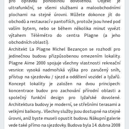
pro opravdu pohodlnou dovolenou. Objekt je
ultrafunkční, se všemi službami a maloobchodními
plochami na stejné úrovni. Můžete dokonce jít do
obchodů a restaurací v pantoflích, protože jsou hned pod
vaším bytem, nebo se během několika minut vyvézt
výtahem Télémétro do centra Plagne (a jeho
obchodních oblastí).
Architekt La Plagne Michel Bezançon se rozhodl pro
jedinečnou budovu přizpůsobenou omezením lokality.
Plagne Aime 2000 spojuje všechny vlastnosti rekreační
vesnice: vysoká nadmořská výška pro zaručený sníh,
přístup na sjezdovku / sjezd a oddělení vozidel a lyžařů.
Koncept lokality je založen na dvou principech:
koncentrace budov pro zachování přírodní oblasti a
společný funkční design pro lyžařské dovolené.
Architektura budovy je moderní, se střešními terasami a
velkými balkony... Všechny služby jsou dostupné na stejné
úrovni, aniž byste museli opustit budovu. Nákupní galerie
vede také přímo na sjezdovky. Budova byla 14. dubna 2008