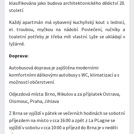
klasifikována jako budova architektonického dědictví 20.
století.
Každý apartmán má vybavený kuchyňský kout s lednicí,
el. troubou, myčkou na nádobí. Povlečení, ručníky a
toaletní potřeby je třeba mít vlastní. Lyže se ukládají v
lyžárně.
Doprava:
Autobusová doprava je zajištěna moderními
komfortními dálkovými autobusy s WC, klimatizací a s
možností občerstvení.
Odjezdová místa: Brno, Mikulov a za příplatek Ostrava,
Olomouc, Praha, Jihlava
Z Brna se vyjíždí v pátek ve večerních hodinách se sobotní
příjezdem na místo v cca 16:00 a zpět z La PLagne se
vyjíždí v sobotu v cca 10:00 a příjezd do Brna je v neděli