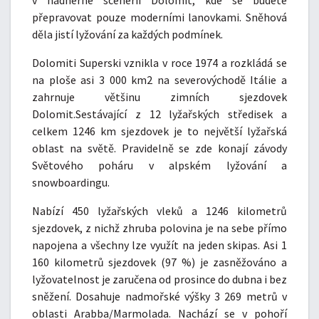
v nádherné scenérii Dolomit, kde se budete
přepravovat pouze moderními lanovkami. Sněhová
děla jistí lyžování za každých podmínek.
Dolomiti Superski vznikla v roce 1974 a rozkládá se
na ploše asi 3 000 km2 na severovýchodě Itálie a
zahrnuje většinu zimních sjezdovek
Dolomit.Sestávající z 12 lyžařských středisek a
celkem 1246 km sjezdovek je to největší lyžařská
oblast na světě. Pravidelně se zde konají závody
Světového poháru v alpském lyžování a
snowboardingu.
Nabízí 450 lyžařských vleků a 1246 kilometrů
sjezdovek, z nichž zhruba polovina je na sebe přímo
napojena a všechny lze využít na jeden skipas. Asi 1
160 kilometrů sjezdovek (97 %) je zasněžováno a
lyžovatelnost je zaručena od prosince do dubna i bez
sněžení. Dosahuje nadmořské výšky 3 269 metrů v
oblasti Arabba/Marmolada. Nachází se v pohoří