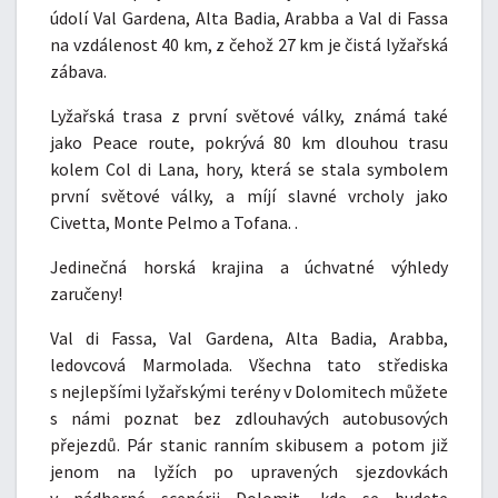
údolí Val Gardena, Alta Badia, Arabba a Val di Fassa
na vzdálenost 40 km, z čehož 27 km je čistá lyžařská
zábava.
Lyžařská trasa z první světové války, známá také
jako Peace route, pokrývá 80 km dlouhou trasu
kolem Col di Lana, hory, která se stala symbolem
první světové války, a míjí slavné vrcholy jako
Civetta, Monte Pelmo a Tofana. .
Jedinečná horská krajina a úchvatné výhledy
zaručeny!
Val di Fassa, Val Gardena, Alta Badia, Arabba,
ledovcová Marmolada. Všechna tato střediska
s nejlepšími lyžařskými terény v Dolomitech můžete
s námi poznat bez zdlouhavých autobusových
přejezdů. Pár stanic ranním skibusem a potom již
jenom na lyžích po upravených sjezdovkách