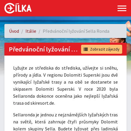
Úvod
Itálie
Předvánoční lyžování Sella Ronda
Předvánoční lyžování Sella Ronda
Zobrazit zájezdy
Lyžujte ze střediska do střediska, užívejte si sněhu,
přírody a jídla. V regionu Dolomiti Superski jsou dvě
vynikající lyžařské trasy a na obě se dostanete se
skipasem Dolomiti Superski. V roce 2020 byla
Sellaronda dokonce oceněna jako nejlepší lyžařská
trasa od skiresort.de.
Sellaronda je jednou z nejznámějších lyžařských tras
na světě, která zahrnuje čtyři průsmyky Dolomit
kolem skupiny Sella. Budete lyžovat přes ladinská