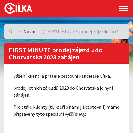
Úvod
Novinky a akce
FIRST MINUTE prodej zájezdu do Chorvatska 2023 zahájen
FIRST MINUTE prodej zájezdu do
Chorvatska 2023 zahájen
Vážení klienti a přátelé cestovní kanceláře Cílka,
prodej letních zájezdů 2023 do Chorvatska je nyní
záhájen.
Pro stálé klienty (ti, kteří s námi již cestovali) máme
připraveny tyto speciální vyšší slevy: