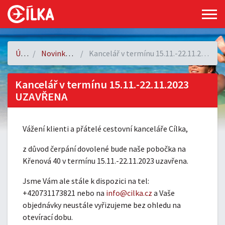
Úvod
Novinky a akce
Kancelář v termínu 15.11.-22.11.2023 UZAVŘENA
Kancelář v termínu 15.11.-22.11.2023
UZAVŘENA
Vážení klienti a přátelé cestovní kanceláře Cílka,
z důvod čerpání dovolené bude naše pobočka na
Křenová 40 v termínu 15.11.-22.11.2023 uzavřena.
Jsme Vám ale stále k dispozici na tel:
+420731173821 nebo na
info@cilka.cz
a Vaše
objednávky neustále vyřizujeme bez ohledu na
otevírací dobu.