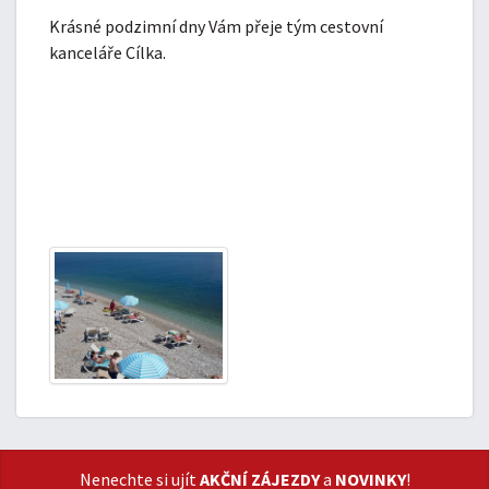
Krásné podzimní dny Vám přeje tým cestovní
kanceláře Cílka.
Nenechte si ujít
AKČNÍ ZÁJEZDY
a
NOVINKY
!