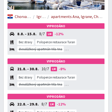
Chorvatsko
Igrane
apartments Ana, Igrane, Chorvatsko
VYPRODÁNO
8.8. - 15.8.
8/7
-12%
LM
Bez stravy
Polopenze restaurace Turan
dvoulůžkový apartmán Vila Ana
dvoulůžkový apartmán vila Grgo
VYPRODÁNO
21.8. - 30.8.
10/7
-8%
LM
Bez stravy
Polopenze restaurace Turan
dvoulůžkový apartmán Vila Ana
dvoulůžkový apartmán vila Grgo
VYPRODÁNO
22.8. - 29.8.
8/7
-12%
LM