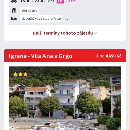
15.8. - 22.8.
8/7
-27%
LM
Bez stravy
dvoulůžkové studio Ante
dvou až třílůžkové studio Ante
Další termíny tohoto zájezdu
Igrane - Vila Ana a Grgo
již od
4 650 Kč