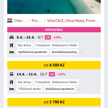
Chorvatsko
Promajna
Villa ČALE, Ulica Obala, Promajna, Chorvatsko
VYPRODÁNO
8.8. - 15.8.
8/7
-10%
LM
Bez stravy
Polopenze - Restaurace U Neda
čtyřlůžkový apartmán
dvoulůžkový pokoj
Třílůžkové studio
od
6 580 Kč
14.8. - 23.8.
10/7
-19%
LM
Bez stravy
Polopenze - Restaurace U Neda
Třílůžkové studio
čtyřlůžkový apartmán
dvoulůžkový pokoj
od
3 790 Kč