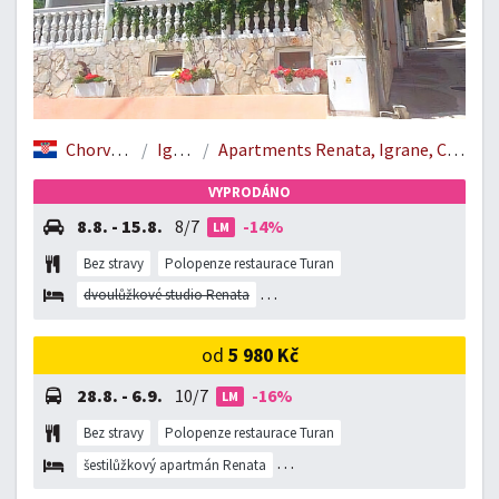
Chorvatsko
Igrane
Apartments Renata, Igrane, Chorvatsko
VYPRODÁNO
8.8. - 15.8.
8/7
-14%
LM
Bez stravy
Polopenze restaurace Turan
dvoulůžkové studio Renata
šestilůžkový apartmán Renata
tří
od
5 980 Kč
28.8. - 6.9.
10/7
-16%
LM
Bez stravy
Polopenze restaurace Turan
šestilůžkový apartmán Renata
tří až čtyřlůžkový apartmán Renat