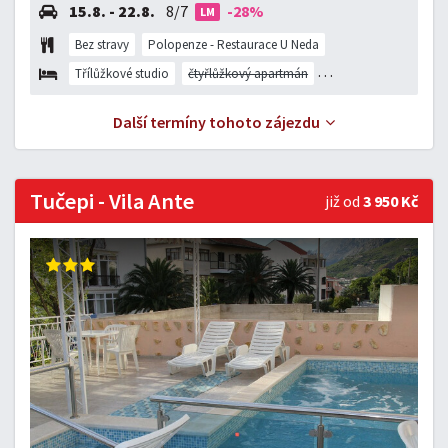
15.8. - 22.8.
8/7
-28%
LM
Bez stravy
Polopenze - Restaurace U Neda
Třílůžkové studio
čtyřlůžkový apartmán
dvoulůžkový pokoj
Další termíny tohoto zájezdu
Tučepi - Vila Ante
již od
3 950 Kč