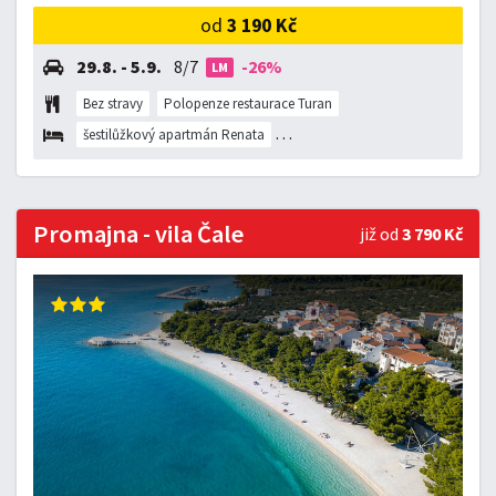
od
3 190 Kč
29.8. - 5.9.
8/7
-26%
LM
Bez stravy
Polopenze restaurace Turan
šestilůžkový apartmán Renata
tří až čtyřlůžkový apartmán Renat
Promajna - vila Čale
již od
3 790 Kč