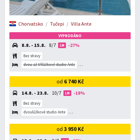
Chorvatsko
Tučepi
Villa Ante
VYPRODÁNO
8.8. - 15.8.
8/7
-27%
LM
Bez stravy
dvou až třílůžkové studio Ante
dvoulůžkové studio Ante
od
6 740 Kč
14.8. - 23.8.
10/7
-18%
LM
Bez stravy
dvoulůžkové studio Ante
dvou až třílůžkové studio Ante
od
3 950 Kč