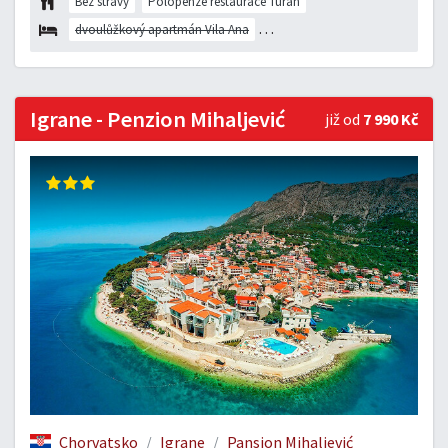
Bez stravy
Polopenze restaurace Turan
dvoulůžkový apartmán Vila Ana
dvoulůžkový apartmán vila Grgo
Igrane - Penzion Mihaljević
již od
7 990 Kč
Chorvatsko
Igrane
Pansion Mihaljević