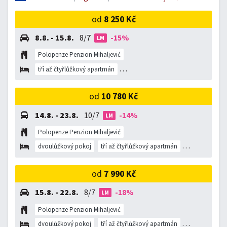
od
8 250 Kč
8.8. - 15.8.
8/7
-15%
LM
Polopenze Penzion Mihaljević
tří až čtyřlůžkový apartmán
tří až čtyřlůžkový pokoj
dvoulůžk
od
10 780 Kč
14.8. - 23.8.
10/7
-14%
LM
Polopenze Penzion Mihaljević
dvoulůžkový pokoj
tří až čtyřlůžkový apartmán
tří až čtyřlůž
od
7 990 Kč
15.8. - 22.8.
8/7
-18%
LM
Polopenze Penzion Mihaljević
dvoulůžkový pokoj
tří až čtyřlůžkový apartmán
tří až čtyřlůž