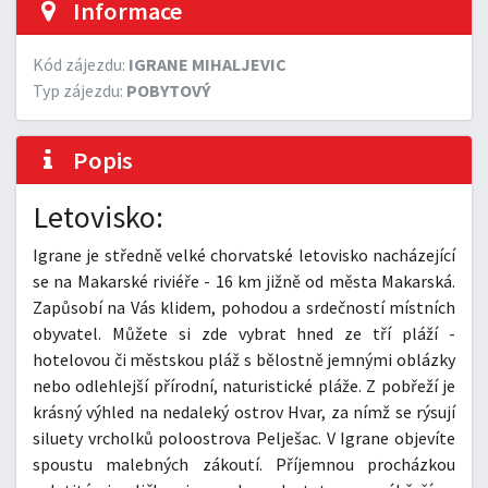
Informace
Kód zájezdu:
IGRANE MIHALJEVIC
Typ zájezdu:
POBYTOVÝ
Popis
Letovisko:
Igrane je středně velké chorvatské letovisko nacházející
se na Makarské riviéře - 16 km jižně od města Makarská.
Zapůsobí na Vás klidem, pohodou a srdečností místních
obyvatel. Můžete si zde vybrat hned ze tří pláží -
hotelovou či městskou pláž s bělostně jemnými oblázky
nebo odlehlejší přírodní, naturistické pláže. Z pobřeží je
krásný výhled na nedaleký ostrov Hvar, za nímž se rýsují
siluety vrcholků poloostrova Pelješac. V Igrane objevíte
spoustu malebných zákoutí. Příjemnou procházkou