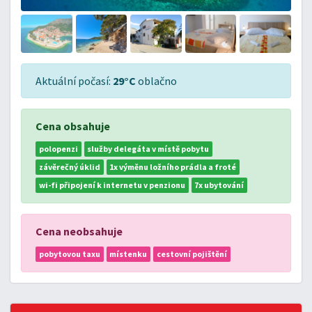
Aktuální počasí:
29°C
oblačno
Cena obsahuje
polopenzi
služby delegáta v místě pobytu
závěrečný úklid
1x výměnu ložního prádla a froté
wi-fi připojení k internetu v penzionu
7x ubytování
Cena neobsahuje
pobytovou taxu
místenku
cestovní pojištění