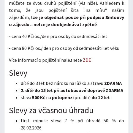
můžete ze dvou druhů pojištění (viz níže). Vzhledem k
tomu, že jsou pojištění šita "na míru" našim
zájezdům,
lze je objednat pouze při podpisu Smlouvy
o zájezdu
a
nelze je doobjednávat zpětně
.
- cena 40 Kč/os./den pro osoby do sedmdesáti let
- cena 80 Kč/ os./ den pro osoby od sedmdesáti let věku
Více informací o pojištění naleznete
ZDE
Slevy
dítě do 3 let bez nároku na lůžko a stravu
ZDARMA
2. dítě do 15 let při autobusové dopravě ZDARMA
sleva
500 Kč
na
polopenzi
pro dítě
do 12 let
Slevy za včasnou úhradu
first minute sleva 7 % při úhradě 50 % do
28.02.2026