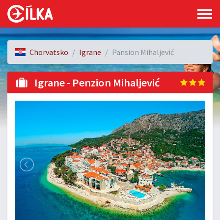
Chorvatsko
Igrane
Pansion Mihaljević
Igrane - Penzion Mihaljević