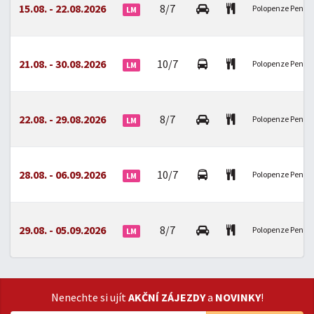
15.08. - 22.08.2026
8/7
Polopenze Penzio
LM
21.08. - 30.08.2026
10/7
Polopenze Penzio
LM
22.08. - 29.08.2026
8/7
Polopenze Penzio
LM
28.08. - 06.09.2026
10/7
Polopenze Penzio
LM
29.08. - 05.09.2026
8/7
Polopenze Penzio
LM
Nenechte si ujít
AKČNÍ ZÁJEZDY
a
NOVINKY
!