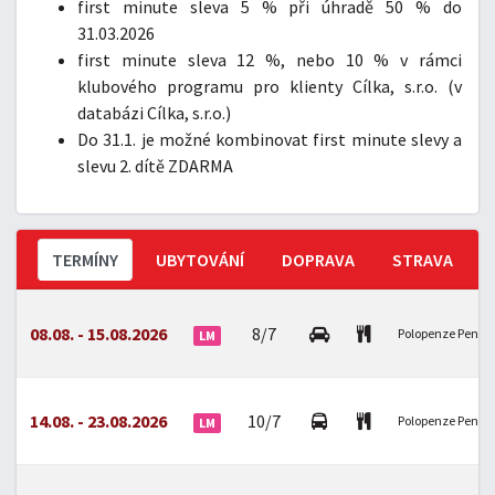
first minute sleva 5 % při úhradě 50 % do
31.03.2026
first minute sleva 12 %, nebo 10 % v rámci
klubového programu pro klienty Cílka, s.r.o. (v
databázi Cílka, s.r.o.)
Do 31.1. je možné kombinovat first minute slevy a
slevu 2. dítě ZDARMA
TERMÍNY
UBYTOVÁNÍ
DOPRAVA
STRAVA
08.08. - 15.08.2026
8/7
Polopenze Penzio
LM
14.08. - 23.08.2026
10/7
Polopenze Penzio
LM