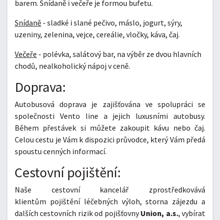
barem. Snídaně i večeře je formou bufetu.
Snídaně
- sladké i slané pečivo, máslo, jogurt, sýry,
uzeniny, zelenina, vejce, cereálie, vločky, káva, čaj.
Večeře
- polévka, salátový bar, na výběr ze dvou hlavních
chodů, nealkoholický nápoj v ceně.
Doprava:
Autobusová doprava je zajišťována ve spolupráci se
společnosti Vento line a jejich luxusními autobusy.
Během přestávek si můžete zakoupit kávu nebo čaj.
Celou cestu je Vám k dispozici průvodce, který Vám předá
spoustu cenných informací.
Cestovní pojištění:
Naše cestovní kancelář zprostředkovává
klientům pojištění léčebných výloh, storna zájezdu a
dalších cestovních rizik od pojišťovny
Union, a.s.
, vybírat