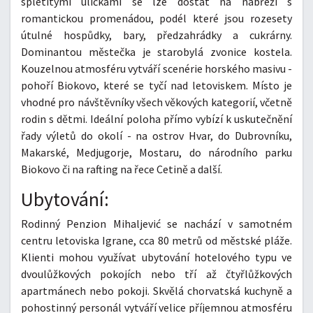
spletitými uličkami se lze dostat na nábřeží s
romantickou promenádou, podél které jsou rozesety
útulné hospůdky, bary, předzahrádky a cukrárny.
Dominantou městečka je starobylá zvonice kostela.
Kouzelnou atmosféru vytváří scenérie horského masivu -
pohoří Biokovo, které se tyčí nad letoviskem. Místo je
vhodné pro návštěvníky všech věkových kategorií, včetně
rodin s dětmi. Ideální poloha přímo vybízí k uskutečnění
řady výletů do okolí - na ostrov Hvar, do Dubrovníku,
Makarské, Medjugorje, Mostaru, do národního parku
Biokovo či na rafting na řece Cetině a další.
Ubytování:
Rodinný Penzion Mihaljević se nachází v samotném
centru letoviska Igrane, cca 80 metrů od městské pláže.
Klienti mohou využívat ubytování hotelového typu ve
dvoulůžkových pokojích nebo tří až čtyřlůžkových
apartmánech nebo pokoji. Skvělá chorvatská kuchyně a
pohostinný personál vytváří velice příjemnou atmosféru