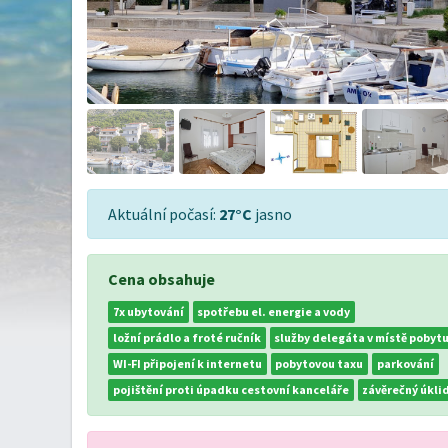
Aktuální počasí:
27°C
jasno
Cena obsahuje
7x ubytování
spotřebu el. energie a vody
ložní prádlo a froté ručník
služby delegáta v místě pobyt
WI-FI připojení k internetu
pobytovou taxu
parkování
pojištění proti úpadku cestovní kanceláře
závěrečný úkli