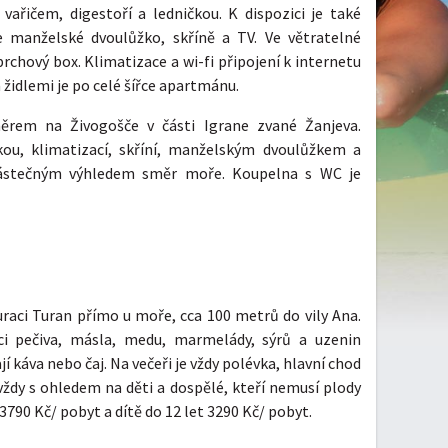
řičem, digestoří a ledničkou. K dispozici je také
je manželské dvoulůžko, skříně a TV. Ve větratelné
prchový box. Klimatizace a wi-fi připojení k internetu
 židlemi je po celé šířce apartmánu.
rem na Živogošče v části Igrane zvané Žanjeva.
ou, klimatizací, skříní, manželským dvoulůžkem a
ástečným výhledem směr moře. Koupelna s WC je
uraci Turan přímo u moře, cca 100 metrů do vily Ana.
ci pečiva, másla, medu, marmelády, sýrů a uzenin
 káva nebo čaj. Na večeři je vždy polévka, hlavní chod
, vždy s ohledem na děti a dospělé, kteří nemusí plody
90 Kč/ pobyt a dítě do 12 let 3290 Kč/ pobyt.