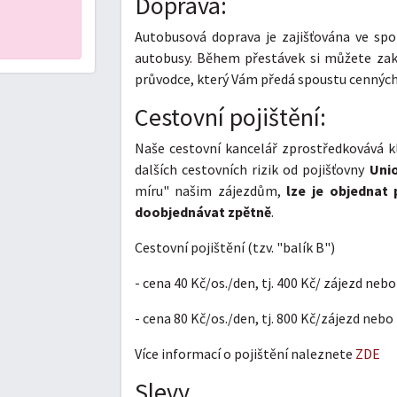
Doprava:
Autobusová doprava je zajišťována ve spol
autobusy. Během přestávek si můžete zako
průvodce, který Vám předá spoustu cenných
Cestovní pojištění:
Naše cestovní kancelář zprostředkovává kl
dalších cestovních rizik od pojišťovny
Unio
míru" našim zájezdům,
lze je objednat
doobjednávat zpětně
.
Cestovní pojištění (tzv. "balík B")
- cena 40 Kč/os./den, tj. 400 Kč/ zájezd neb
- cena 80 Kč/os./den, tj. 800 Kč/zájezd nebo
Více informací o pojištění naleznete
ZDE
Slevy