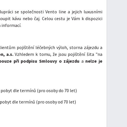
upráci se společnosti Vento line a jejich luxusními
upit kávu nebo čaj. Celou cestu je Vám k dispozici
 informací.
ientům pojištění léčebných výloh, storna zájezdu a
n, a.s.
Vzhledem k tomu, že jsou pojištění šita "na
 pouze při podpisu Smlouvy o zájezdu
a
nelze je
o pobyt dle termínů (pro osoby do 70 let)
 pobyt dle termínů (pro osoby od 70 let)