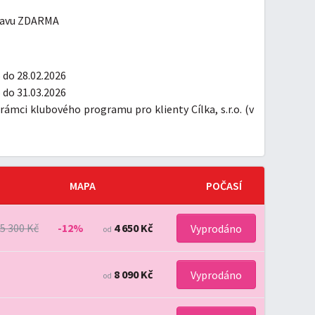
stravu ZDARMA
 do 28.02.2026
 do 31.03.2026
rámci klubového programu pro klienty Cílka, s.r.o. (v
MAPA
POČASÍ
5 300 Kč
-12%
4 650 Kč
Vyprodáno
od
8 090 Kč
Vyprodáno
od