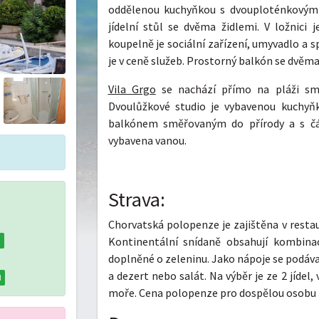
oddělenou kuchyňkou s dvouploténkovým va
jídelní stůl se dvěma židlemi. V ložnici 
koupelně je sociální zařízení, umyvadlo a s
je v ceně služeb. Prostorný balkón se dvěma
Vila Grgo
se nachází přímo na pláži smě
Dvoulůžkové studio je vybavenou kuchyňk
balkónem směřovaným do přírody a s č
vybavena vanou.
Strava:
Chorvatská polopenze je zajištěna v resta
Kontinentální snídaně obsahují kombina
u
doplněné o zeleninu. Jako nápoje se podávají
a dezert nebo salát. Na výběr je ze 2 jídel
d
moře. Cena polopenze pro dospělou osobu 37