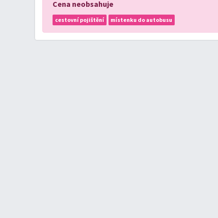
Cena neobsahuje
cestovní pojištění
místenku do autobusu