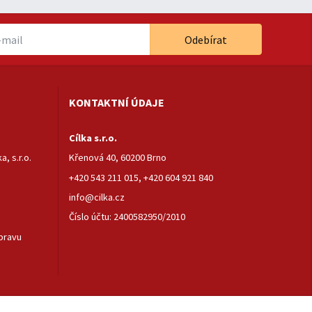
Odebírat
KONTAKTNÍ ÚDAJE
Cílka s.r.o.
, s.r.o.
Křenová 40, 60200 Brno
+420 543 211 015
,
+420 604 921 840
info@cilka.cz
Číslo účtu: 2400582950/2010
pravu