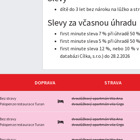
dítě do 3 let bez nároku na lůžko a 
Slevy za včasnou úhradu
first minute sleva 7 % při úhradě 50 %
first minute sleva 5 % při úhradě 50 %
first minute sleva 12 %, nebo 10 % v 
databázi Cílka, s.r.o.) do 28.2.2026
DOPRAVA
STRAVA
Bez stravy
dvoulůžkový apartmán Vila Ana
Polopenze restaurace Turan
dvoulůžkový apartmán vila Grgo
Bez stravy
dvoulůžkový apartmán Vila Ana
Polopenze restaurace Turan
dvoulůžkový apartmán vila Grgo
Bez stravy
dvoulůžkový apartmán Vila Ana