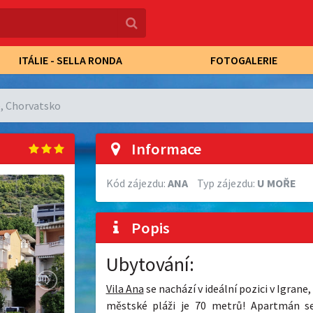
ITÁLIE - SELLA RONDA
FOTOGALERIE
, Chorvatsko
Informace
Kód zájezdu:
ANA
Typ zájezdu:
U MOŘE
Popis
Ubytování:
Vila Ana
se nachází v ideální pozici v Igran
městské pláži je 70 metrů! Apartmán se