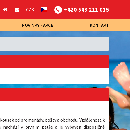
+420 543 211 015
CZK
NOVINKY - AKCE
KONTAKT
e, kousek od promenády, pošty a obchodu. Vzdálenost k
 nachází v prvním patře a je vybaven dispozičně